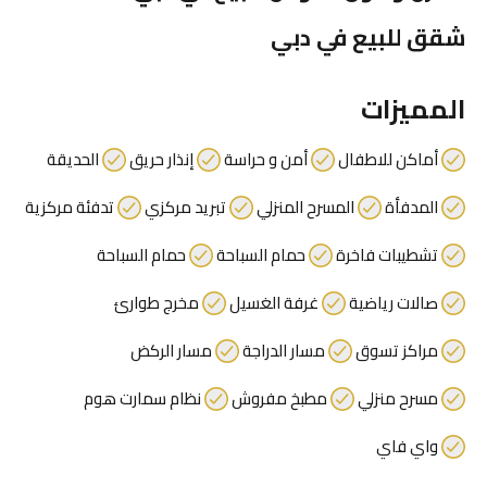
شقق للبيع في دبي
المميزات
أماكن للاطفال
أمن و حراسة
إنذار حريق
الحديقة
المدفأة
المسرح المنزلي
تبريد مركزي
تدفئة مركزية
تشطيبات فاخرة
حمام السباحة
حمام السباحة
صالات رياضية
غرفة الغسيل
مخرج طوارئ
مراكز تسوق
مسار الدراجة
مسار الركض
مسرح منزلي
مطبخ مفروش
نظام سمارت هوم
واي فاي