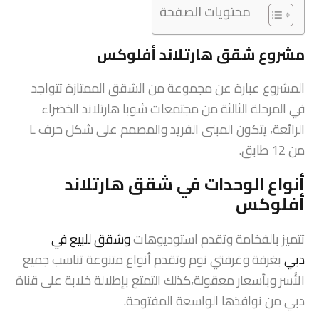
محتويات الصفحة
مشروع شقق هارتلاند أفلوكس
المشروع عبارة عن مجموعة من الشقق الممتازة تتواجد
في المرحلة الثالثة من مجتمعات شوبا هارتلاند الخضراء
الرائعة، يتكون المبنى الفريد والمصمم على شكل حرف L
من 12 طابق.
أنواع الوحدات في شقق هارتلاند
أفلوكس
تتميز بالفخامة وتقدم استوديوهات
وشقق للبيع في
دبي
بغرفة وغرفتي نوم وتقدم أنواع متنوعة تناسب جميع
الأُسر وبأسعار معقولة،كذلك التمتع بإطلالة خلابة على قناة
دبي من نوافذها الواسعة المفتوحة.