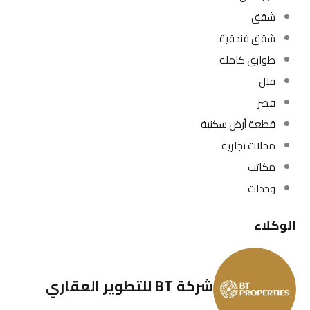
شقق
شقق فندقية
طوابق كاملة
فلل
قصر
قطعة أرض سكنية
محلات تجارية
مكاتب
وحدات
الوكلاء
شركة BT للتطوير العقاري