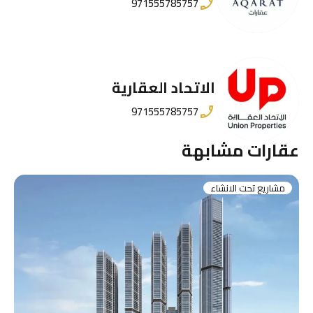
971555785757
الاتحاد العقارية
971555785757
عقارات مشابهة
مشاريع تحت الانشاء