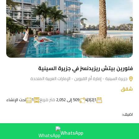
فلورين بيتش ريزيدنسز في جزيرة السينية
جزيرة السينية - إمارة أم القيوين - الإمارات العربية المتحدة
شقق
متر مربع
1|2|3|4
509 إلى 2,052
1
تحت الإنشاء
اضيف:
WhatsApp