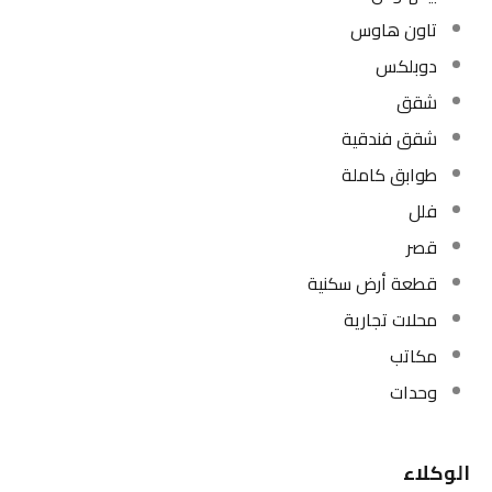
تاون هاوس
دوبلكس
شقق
شقق فندقية
طوابق كاملة
فلل
قصر
قطعة أرض سكنية
محلات تجارية
مكاتب
وحدات
الوكلاء