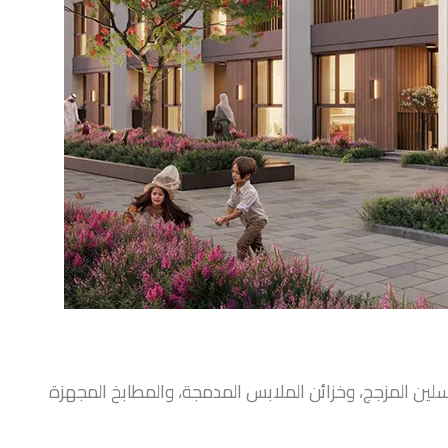
سلين المزجج، وخزائن الملابس المدمجة، والمطابخ المجهزة