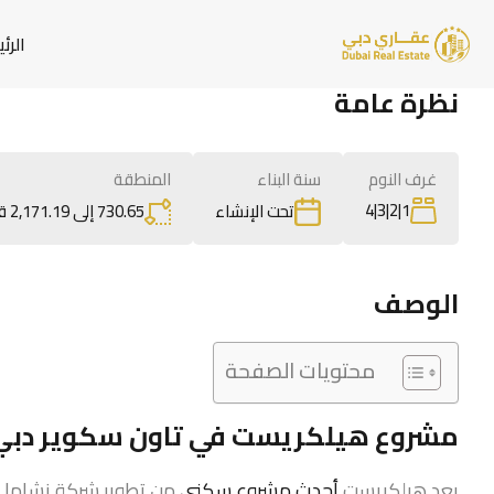
الرئ
نظرة عامة
غرف النوم
سنة البناء
المنطقة
1|2|3|4
730.65 إلى 2,171.19 قدم مربع
تحت الإنشاء
الوصف
محتويات الصفحة
مشروع هيلكريست في تاون سكوير دبي
يعد هيلكريست
أحدث مشروع سكني
من تطوير شركة نشاما لل