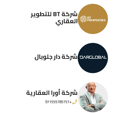
شركة BT للتطوير
العقاري
شركة دار جلوبال
شركة أورا العقارية
+971555785757