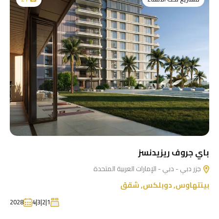
باي جروف ريزيدنسز
جزر دبي - دبي - الإمارات العربية المتحدة
بينتهاوس
,
دوبلكس
,
شقق
2028
1|2|3|4