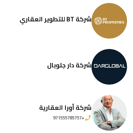
شركة BT للتطوير العقاري
شركة دار جلوبال
شركة أورا العقارية
+971555785757