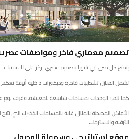
تصميم معماري فاخر ومواصفات عصرية
يتمتع كل منزل في ناتورا بتصميم عصري يركز على الاستفادة
تشمل المنازل تشطيبات فاخرة وديكورات داخلية أنيقة تعكس ا
كما تتميز الوحدات بمساحات شاسعة للمعيشة، وغرف نوم وا
الأماكن المحيطة بالمنازل غنية بالمساحات الخضراء التي تتيح
للترفيه والاسترخاء.
موقع استراتيجي وسهولة الوصول