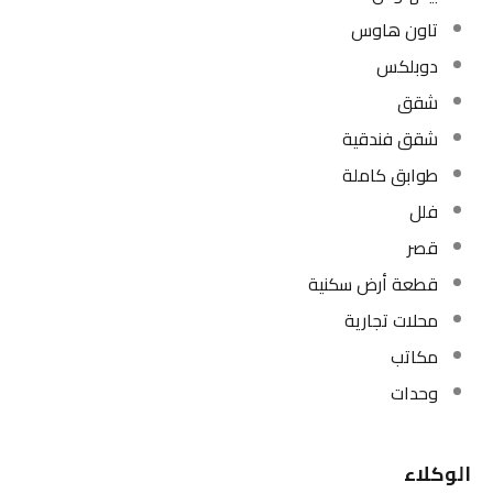
تاون هاوس
دوبلكس
شقق
شقق فندقية
طوابق كاملة
فلل
قصر
قطعة أرض سكنية
محلات تجارية
مكاتب
وحدات
الوكلاء