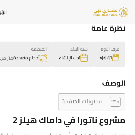
الرئ
نظرة عامة
غرف النوم
سنة البناء
المنطقة
1|2|3|4
أحجام متعددة
متر مرب
تحت الإنشاء
الوصف
محتويات الصفحة
مشروع ناتورا في داماك هيلز 2