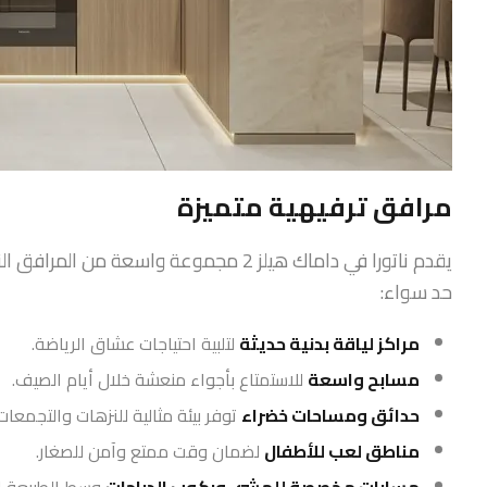
مرافق ترفيهية متميزة
يقدم ناتورا في داماك هيلز 2 مجموعة واسع
حد سواء:
مراكز لياقة بدنية حديثة
لتلبية احتياجات عشاق الرياضة.
مسابح واسعة
للاستمتاع بأجواء منعشة خلال أيام الصيف.
حدائق ومساحات خضراء
توفر بيئة مثالية للنزهات والتجمعات 
مناطق لعب للأطفال
لضمان وقت ممتع وآمن للصغار.