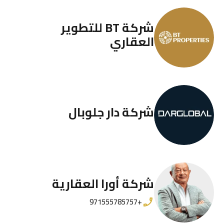
شركة BT للتطوير
العقاري
شركة دار جلوبال
شركة أورا العقارية
+971555785757