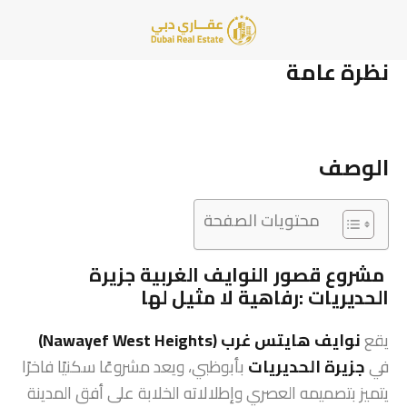
نظرة عامة
الوصف
محتويات الصفحة
مشروع قصور النوايف الغربية جزيرة
الحديريات :رفاهية لا مثيل لها
يقع
نوايف هايتس غرب (Nawayef West Heights)
في
جزيرة الحديريات
بأبوظبي، ويعد مشروعًا سكنيًا فاخرًا
يتميز بتصميمه العصري وإطلالاته الخلابة على أفق المدينة