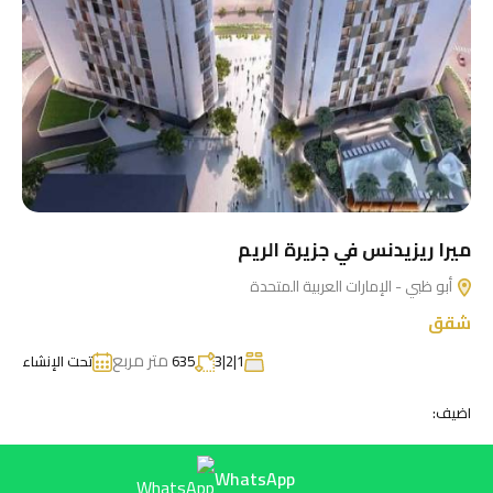
ميرا ريزيدنس في جزيرة الريم
أبو ظبي - الإمارات العربية المتحدة
شقق
متر مربع
1|2|3
635
تحت الإنشاء
اضيف:
WhatsApp