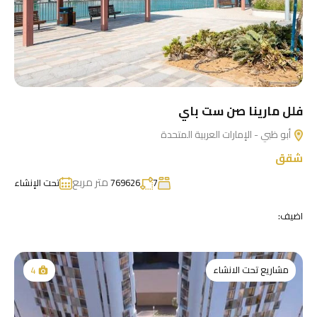
فلل مارينا صن ست باي
أبو ظبي - الإمارات العربية المتحدة
شقق
متر مربع
7
769626
تحت الإنشاء
اضيف:
مشاريع تحت الانشاء
4