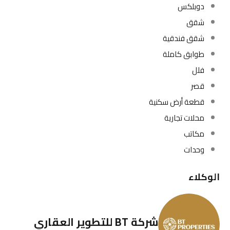
دوبلكس
شقق
شقق فندقية
طوابق كاملة
فلل
قصر
قطعة أرض سكنية
محلات تجارية
مكاتب
وحدات
الوكلاء
شركة BT للتطوير العقاري