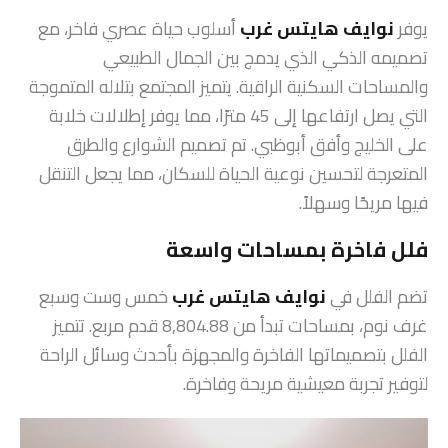
يوفر
نوايف هايتس غرب
أسلوب حياة عصري فاخر، مع
تصميمه الذكي الذي يدمج بين الجمال الطبيعي
والمساحات السكنية الراقية. يتميز المجتمع بتلاله المتموجة
التي يصل ارتفاعها إلى 45 مترًا، مما يوفر إطلالات خلابة
على الخليج وأفق أبوظبي. تم تصميم الشوارع والطرق
المتعرجة لتحسين نوعية الحياة للسكان، مما يجعل التنقل
فيها مريحًا وسهلاً.
فلل فاخرة بمساحات واسعة
تضم الفلل في
نوايف هايتس غرب
خمس وست وسبع
غرف نوم، بمساحات تبدأ من 8,804.88 قدم مربع. تتميز
الفلل بتصميماتها الفاخرة والمجهزة بأحدث وسائل الراحة
لتوفير تجربة معيشية مريحة وفاخرة.