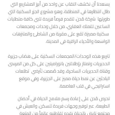
يسعدنا أن نكشف النقاب عن واحد من أبرز المشاريع التي
طال انتظارها في المنطقة، وهو مشروع الجزر السكنية التي
طورتها شركة مُدن، لتقدم فرصاً فريدة تلبي كافة متطلبات
الساعين للتملك العقاري، من خلال وحدات ومجمعات
سكنية مميزة تقع على مقربة من الشاطئ والمتنزهات
الواسعة والأحياء الراقية في المدينة.
تتربع هذه الوحدات/المجمعات السكنية على هضاب جزيرة
الحديريات وتمتاز بإطلالتين بانوراميتين على كل من المرسى
وقناة الحديريات الساحرة، وقد صُممت لتُرضي تطلعات
الباحثين عن نمط حياة مميز على الجزيرة، وفي موقع
استراتيجي في قلب العاصمة.
تحرص مُدن على إعادة رسم ملامح الحياة في أحضان
الطبيعة، عبر توفير وجهات فريدة للسكن، والعيش في
مجتمع نابض بالحياة يقدم لقاطنيه عالماً من المتعة