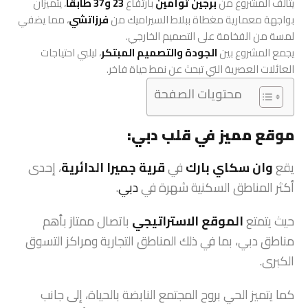
يتألف المشروع من
برجين توأمين
بارتفاع
23 و37 طابقًا
، يتميزان
بواجهة معمارية مغطاة ببلاط السيراميك من
فرزاتشي
، مما يضفي
لمسة من الفخامة على التصميم الخارجي.
يجمع المشروع بين
الجودة والتصميم المبتكر
، ليلبي احتياجات
العائلات العصرية التي تبحث عن نمط حياة فاخر.
محتويات الصفحة
موقع مميز في قلب دبي:
يقع
وان سكاي بارك
في
قرية جميرا الدائرية
، إحدى
أكثر المناطق السكنية شهرة في
دبي
.
حيث يتمتع
الموقع الاستراتيجي
باتصال ممتاز بأهم
مناطق دبي، بما في ذلك المناطق التجارية ومراكز التسوق
الكبرى.
كما يتميز الحي بروح المجتمع النابضة بالحياة، إلى جانب