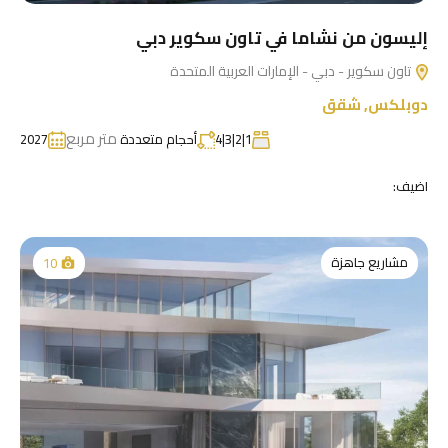
إليسون من نشاما في تاون سكوير دبي
تاون سكوير - دبي - الإمارات العربية المتحدة
دوبلكس
,
شقق
متر مربع
1|2|3|4
أحجام متعددة
2027
اضيف:
مشاريع جاهزة
10