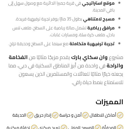
موقع استراتيجي
في قرية جميرا الدائرية مع وصول سهل إلى
باقي المدينة.
مسبح لامتناهي
بطول 35 مترًا يوفر تجربة ترفيهية فريدة.
مرافق رياضية
تشمل صالة رياضية على السطح، ملعب تنس
بادل، ملعب كرة سلة، ومسارات غابات.
تجربة ترفيهية متكاملة
مع سينما على السطح وحديقة تزلج.
مشروع
وان سكاي بارك
يقدم مزيجًا مثاليًا من
الفخامة
والراحة
في واحدة من أبرز المناطق السكنية في دبي، مما
يجعله خيارًا مثاليًا للعائلات والمستثمرين الذين يسعون
للاستمتاع بنمط حياة راقي.
المميزات
أماكن للاطفال
أمن و حراسة
إنذار حريق
الحديقة
المدفأة
المسرح المنزلي
تبريد مركزي
تدفئة مركزية