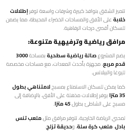
تتميز الشقق بنوافذ كبيرة وشرفات واسعة توفر
إطلالات
خلابة
على الأفق والمساحات الخضراء المحيطة، مما يضمن
للسكان أقصى درجات الرفاهية.
مرافق رياضية وترفيهية متنوعة:
يضم المشروع
صالة رياضية سطحية
بمساحة
3000
قدم مربع
، مجهزة بأحدث المعدات، مع مساحات مخصصة
لليوغا والبيلاتس.
كما يمكن للسكان الاستمتاع بمسبح
لامتناهي بطول
35 مترًا
يوفر إطلالات مذهلة على الأفق، بالإضافة إلى
مسبح على الشاطئ بطول
45 مترًا
.
لمحبي الرياضة الخارجية، تتوفر مرافق مثل
ملعب تنس
بادل
،
ملعب كرة سلة
، و
حديقة تزلج
.