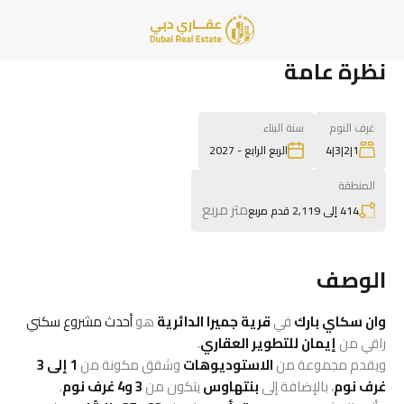
نظرة عامة
غرف النوم
سنة البناء
1|2|3|4
الربع الرابع - 2027
المنطقة
متر مربع
414 إلى 2,119 قدم مربع
الوصف
وان سكاي بارك
في
قرية جميرا الدائرية
هو
أحدث مشروع سكني
راقي من
إيمان للتطوير العقاري
.
ويقدم مجموعة من
الاستوديوهات
وشقق مكونة من
1 إلى 3
غرف نوم
، بالإضافة إلى
بنتهاوس
يتكون من
3 و4 غرف نوم
.