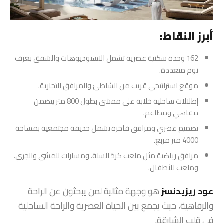
أبرز النقاط:
162 وحدة سكنية عصرية تشمل الاستوديوهات والشقق بغرف
نوم متعددة.
موقع استراتيجي قريب من الشاطئ والمرافق التجارية.
إطلالات ساحلية خلابة على ممشى بطول 800 متر يتضمن
مقاهي ومطاعم.
تصميم عصري ومرافق فاخرة تشمل حديقة مجتمعية بمساحة
4000 متر مربع.
مرافق رياضية مثل ملعب كرة السلة، ومسارات للمشي والجري،
وملعب للأطفال.
عود ريزيدنسز
هو وجهة مثالية لمن يبحثون عن الراحة
والرفاهية، حيث يجمع بين الحياة العصرية والراحة الساحلية
في قلب الشارقة.