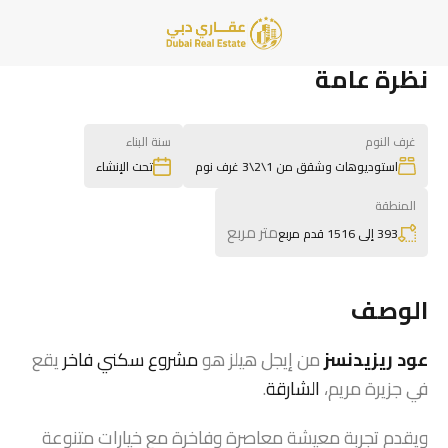
نظرة عامة
غرف النوم
سنة البناء
استوديوهات وشقق من 1\2\3 غرف نوم
تحت الإنشاء
المنطقة
متر مربع
393 إلى 1516 قدم مربع
الوصف
عود ريزيدنسز
من إيجل هيلز هو
مشروع سكني فاخر
يقع
في جزيرة مريم،
الشارقة
.
ويقدم تجربة معيشة معاصرة وفاخرة مع خيارات متنوعة