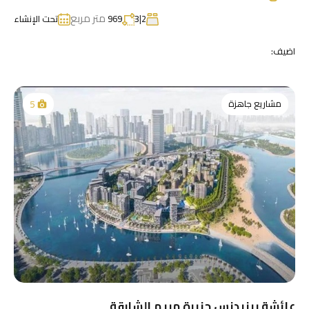
متر مربع
2|3
969
تحت الإنشاء
اضيف:
مشاريع جاهزة
5
عائشة ريزيدنس جزيرة مريم الشارقة