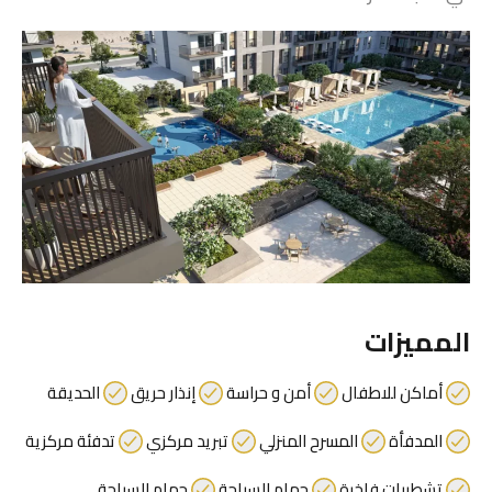
المميزات
أماكن للاطفال
أمن و حراسة
إنذار حريق
الحديقة
المدفأة
المسرح المنزلي
تبريد مركزي
تدفئة مركزية
تشطيبات فاخرة
حمام السباحة
حمام السباحة