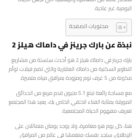
اليومية غير عادية.
محتويات الصفحة
نبذة عن بارك جرينز في داماك هيلز 2
بارك جرينز في داماك هيلز 2 هو أحدث سلسلة من مشاريع
التطوير السكنية من داماك العقارية والتي تضم فيلات توأم
مكونة من 5 غرف نوم ومزودة بمرافق مياه متميزة.
مع مساحة رائعة تبلغ 5.1 مليون قدم مربع من الحدائق
المورقة بمثابة الفناء الخلفي الخاص بك، يعيد هذا المجتمع
تعريف مفهوم الحياة المجتمعية.
هنا، كل يوم هو مغامرة، ولا يوجد يومان متماثلان على
الإطلاق، ستجد نفسك منغمسًا في عالم من المرافق