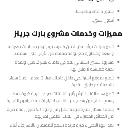
شقق داماك بيلافيستا.
أيكون سيتي.
مميزات وخدمات مشروع بارك جرينز
تتميز بفيلات توأم مكونة من 5 غرف نوم توفر مساحات معيشة
واسعة ومتطورة مع نوافذ ممتدة من الأرض حتى السقف.
مشروع سكني استثنائي يقع في داماك هيلز 2، دبي، ويقدم
تجربة معيشية لا مثيل لها.
يتمتع بموقع استراتيجي داخل داماك هيلز 2، ويوفر اتصالاً سلسًا
بالمدينة عبر طريق القدرة.
تتميز هذه الفلل التوأم بأنها قابلة للتخصيص بدرجة كبيرة، مما
يسمح للمقيمين بتصميمها لتناسب احتياجات نمط حياتهم الفردية.
يتمتع السكان بميزة فريدة تتمثل في وجود 5.1 مليون قدم مربع
من الحدائق الخضراء في الفناء الخلفي لمنزلهم.
يعد النهر البطيء ميزة فريدة تسمح للمقيمين بالاسترخاء أثناء