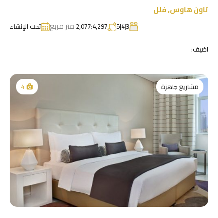
تاون هاوس
,
فلل
متر مربع
3|4|5
2,077:4,297
تحت الإنشاء
اضيف:
مشاريع جاهزة
4