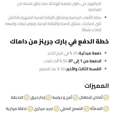
انجرافهم على طول مياهه الهادئة، مما يخلق لمسة من
الفخامة.
صالة الألعاب الرياضية ومناطق اللياقة البدنية المجهزة بالكامل
تلبي احتياجات عشاق الصحة واللياقة البدنية، وتوفر خيارات واسعة
للبقاء نشيطًا.
خطة الدفع في بارك جرينز من داماك
دفعة مبدئية:
20 % في تاريخ الحجز.
الدفعة من 1 إلى 37:
50 % أثناء البناء.
القسط الثالث والأخير:
30 % عند التسليم.
المميزات
أماكن للاطفال
أمن و حراسة
إنذار حريق
الحديقة
المدفأة
المسرح المنزلي
تبريد مركزي
تدفئة مركزية