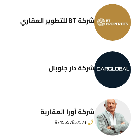
شركة BT للتطوير العقاري
شركة دار جلوبال
شركة أورا العقارية
+971555785757