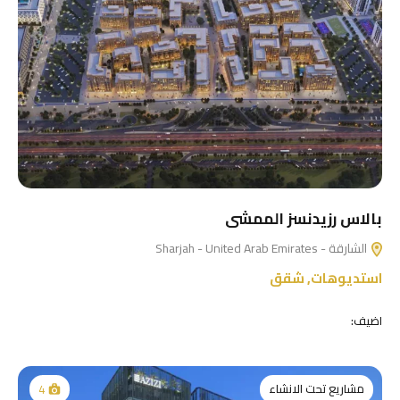
بالاس رزيدنسز الممشى
الشارقة - Sharjah - United Arab Emirates
استديوهات
,
شقق
اضيف:
مشاريع تحت الانشاء
4