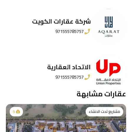
شركة عقارات الكويت
971555785757
الاتحاد العقارية
971555785757
عقارات مشابهة
مشاريع تحت الانشاء
9