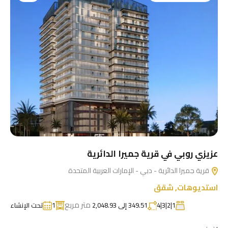
عزيزي روبي في قرية جميرا الدائرية
قرية جميرا الدائرية - دبي - الإمارات العربية المتحدة
استديوهات
,
شقق
متر مربع
1|2|3|4
349.51 إلى 2,048.93
1
تحت الإنشاء