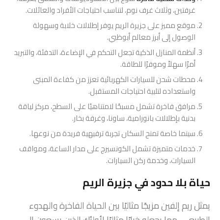
غرفتين، وثلاث غرف نوم، لتناسب احتياجات الأفراد والعائلات.
موقع مميز على جزيرة الريم يوفر إطلالات خلابة وسهولة
الوصول إلى أبرز معالم أبوظبي.
أنظمة المنازل الذكية تجعل التحكم في الإضاءة، التدفئة، والتبريد
أمرًا سهلاً وموفرًا للطاقة.
محطات شحن للسيارات الكهربائية تعزز من كفاءة المبنى
واستعداده لتلبية احتياجات المستقبل.
مرافق فاخرة تشمل مسبحًا لامتناهيًا على السطح، مركز لياقة
بدنية بإطلالات بانورامية، ساونا، وغرفة بخار.
سينما خاصة تمنح السكان تجربة ترفيهية فريدة من نوعها.
خدمات متميزة تشمل الكونسيرج على مدار الساعة، ومواقف
السيارات، وخدمة ركن السيارات.
حياة بلا حدود في جزيرة الريم
يمثل ريم إلفين مزيجًا مثاليًا بين الحياة الفاخرة والهدوء
الطبيعي، مما يجعله خيارًا مثاليًا لأولئك الذين يسعون إلى