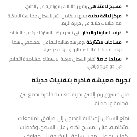
مسبح لامتناهي
يتميز بإطلالات بانورامية على الخليج.
مركز لياقة بدنية
مجهز بالكامل، يتيح للسكان ممارسة الرياضة
مع إطلالات خلابة على جزيرة الريم.
غرف الساونا والبخار
التي توفر فرصًا للاسترخاء وتجديد النشاط.
مساحات مشتركة
توفر بيئة مثالية للتفاعل المجتمعي، بينما
توفر المساحات الخاصة الهدوء والخصوصية.
سينما خاصة
تمنح السكان فرصة الاستمتاع بمشاهدة الأفلام
في جو مريح وراقي.
تجربة معيشة فاخرة بتقنيات حديثة
يمثل مشروع ريم إلفين تجربة معيشة فاخرة تجمع بين
الفخامة والحداثة.
يتمتع السكان بإمكانية الوصول إلى مرافق المنتجعات
المتكاملة، مثل المسبح الخاص على السطح، وخدمات
الكونسيرج على مدار الساعة، بالإضافة إلى مواقف