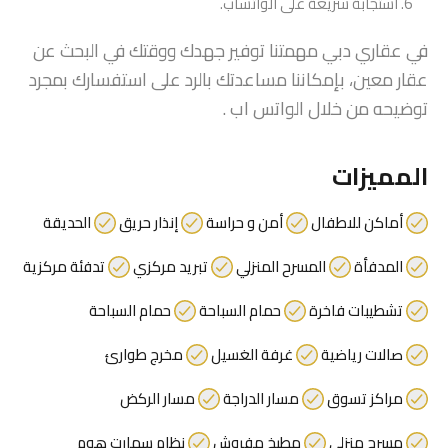
استجابة سريعة على الواتساب.
في عقاري دبي مهمتنا توفير جهدك ووقتك في البحث عن
عقار معين، بإمكاننا مساعدتك بالرد على استفسارك بمجرد
توضيحه من خلال الواتس اب .
المميزات
أماكن للاطفال
أمن و حراسة
إنذار حريق
الحديقة
المدفأة
المسرح المنزلي
تبريد مركزي
تدفئة مركزية
تشطيبات فاخرة
حمام السباحة
حمام السباحة
صالات رياضية
غرفة الغسيل
مخرج طوارئ
مراكز تسوق
مسار الدراجة
مسار الركض
مسرح منزلي
مطبخ مفروش
نظام سمارت هوم