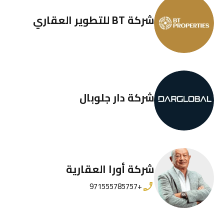
شركة BT للتطوير العقاري
شركة دار جلوبال
شركة أورا العقارية
+971555785757