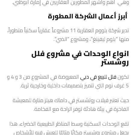
وهي أهم وأشهر المطورين العقاريين في إمارة أبوظبي.
أبرز أعمال الشركة المطورة
تدير شركة بلووم العقارية 11 مشروعاً عقارياً سكنياً متطوراً،
منها “بلوم ليفينغ”، ومشروع “الضي”.
انواع الوحدات في مشروع فلل
روشستر
تكون
فلل للبيع في دبي
المعروضة في المشروع من 3 و 4 و
5 غرف نوم التي تتميز بتصميمات داخلية وخارجية ثرية.
حيث تعتبر فيلات روتشستر في داماك هيلز منارة للمعيشة
الفاخرة في بيئة هادئة توفر الراحة مع الفخامة.
تقع الوحدات السكنية وسط المناظر الطبيعية الخضراء، هذا
يجعل مشروع روشستر مكانًا مثاليًا للعيش فيه للأشخاص