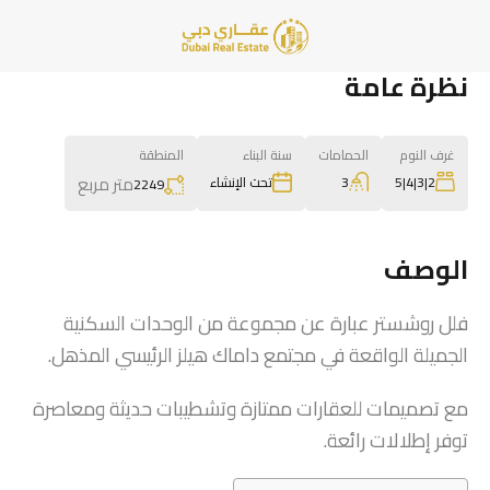
نظرة عامة
غرف النوم
الحمامات
سنة البناء
المنطقة
متر مربع
3
2|3|4|5
تحت الإنشاء
2249
الوصف
فلل روشستر عبارة عن مجموعة من الوحدات السكنية
الجميلة الواقعة في مجتمع داماك هيلز الرئيسي المذهل.
مع تصميمات للعقارات ممتازة وتشطيبات حديثة ومعاصرة
توفر إطلالات رائعة.