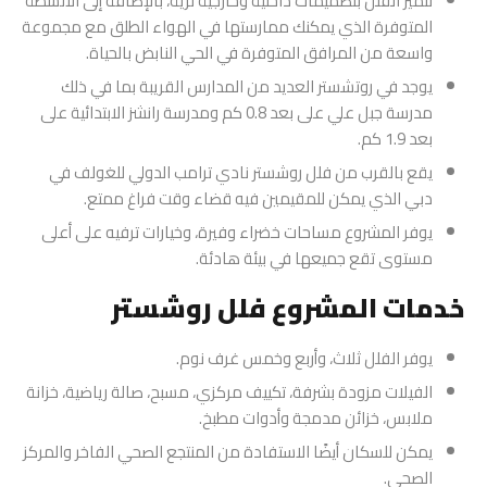
تتميز الفلل بتصميمات داخلية وخارجية ثرية، بالإضافة إلى الأنشطة
المتوفرة الذي يمكنك ممارستها في الهواء الطلق مع مجموعة
واسعة من المرافق المتوفرة في الحي النابض بالحياة.
يوجد في روتشستر العديد من المدارس القريبة بما في ذلك
مدرسة جبل علي على بعد 0.8 كم ومدرسة رانشز الابتدائية على
بعد 1.9 كم.
يقع بالقرب من فلل روشستر نادي ترامب الدولي للغولف في
دبي الذي يمكن للمقيمين فيه قضاء وقت فراغ ممتع.
يوفر المشروع مساحات خضراء وفيرة، وخيارات ترفيه على أعلى
مستوى تقع جميعها في بيئة هادئة.
خدمات المشروع فلل روشستر
يوفر الفلل ثلاث، وأربع وخمس غرف نوم.
الفيلات مزودة بشرفة، تكييف مركزي، مسبح، صالة رياضية، خزانة
ملابس، خزائن مدمجة وأدوات مطبخ.
يمكن للسكان أيضًا الاستفادة من المنتجع الصحي الفاخر والمركز
الصحي.