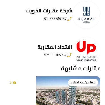
شركة عقارات الكويت
971555785757
الاتحاد العقارية
971555785757
عقارات مشابهة
مشاريع تحت الانشاء
3