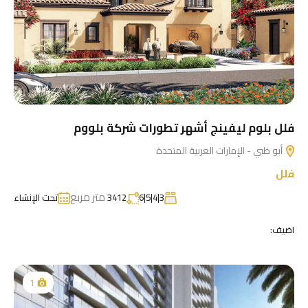
فلل بلوم ليفينج أشهر تطورات شركة بلووم
أبو ظبي - الإمارات العربية المتحدة
فلل
متر مربع
3|4|5|6
3412
تحت الإنشاء
اضيف:
1