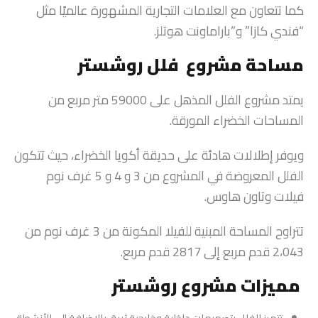
كما تتعاون مع العلامات التجارية المشهورة عالميًا مثل
“فندي كازا” و”باراماونت هوتلز.
مساحة مشروع فلل روشستر
يمتد مشروع الفلل المذهل على 59000 متر مربع من
المساحات الخضراء المورقة.
ويوفر إطلالات هادئة على حديقة أكويا الخضراء، حيث تتكون
الفلل المعروضة في المشروع من 3 و 4 و 5 غرف نوم
فيلات وتاون هاوس.
تتراوح المساحة المبنية للفيلا المكونة من 3 غرف نوم من
2،043 قدم مربع إلى 2817 قدم مربع.
مميزات مشروع روشستر