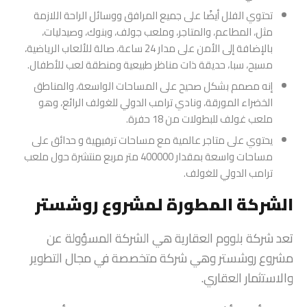
تحتوي الفلل أيضًا على جميع المرافق ووسائل الراحة اللازمة
مثل، المطاعم، والمتاجر، وملعب جولف، وبنوك، وصيدليات،
بالإضافة إلى الأمن على مدار 24 ساعة، صالة للألعاب الرياضية،
مسبح، سبا، حديقة ذات مناظر طبيعية ومنطقة لعب للأطفال.
إنه مصمم بشكل صحيح على المساحات الواسعة، والمناطق
الخضراء المورقة، ونادي ترامب الدولي للغولف الرائع، وهو
ملعب غولف للبطولات من 18 حفرة.
يحتوي على متاجر عالمية مع مساحات ترفيهية و حدائق على
مساحات واسعة بمقدار 400000 متر مربع منتشرة حول ملعب
ترامب الدولي للغولف.
الشركة المطورة لمشروع روشستر
تعد شركة بلووم العقارية هي الشركة المسؤولة عن
مشروع روشستر وهي شركة متخصصة في مجال التطوير
والاستثمار العقاري.