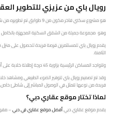
رويال باي من عزيزي للتطوير العق
هو مشروع سكني فاخر مكون من 9 طوابق تم تطويره من شركة عزيزي للتطوير العقاري.
وهو مجموعة جميلة من الشقق السكنية المجهزة بالكامل تت
يقدم رويال باي للمستثمرين فرصة فريدة للحصول على منزل في
الثامنة.
وتتواجد المساكن الرئيسية بزاوية 45 درجة إطلالة خلابة على أفق المدينة، فندق أتلانتيس وبحر العرب.
وقد تم تصميم رويال باي لتوفير الضوء الطبيعي ومشاهد خلابة
فريدة من نوعها تتمثل في الوصول المباشر إلى شاطئ خاص.
لماذا تختار موقع عقاري دبي؟
يقدم موقع عقاري دبي
أفضل موقع عقاري في دبي
– مفهوم