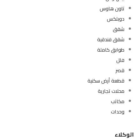
تاون هاوس
دوبلكس
شقق
شقق فندقية
طوابق كاملة
فلل
قصر
قطعة أرض سكنية
محلات تجارية
مكاتب
وحدات
الوكلاء