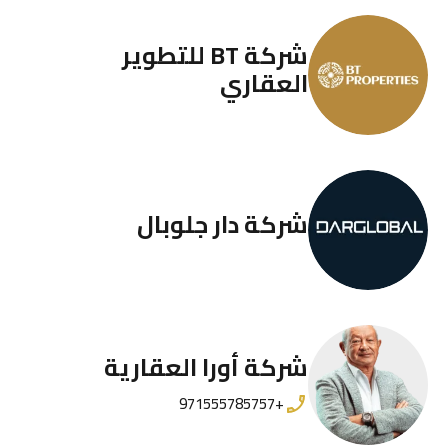
شركة BT للتطوير
العقاري
شركة دار جلوبال
شركة أورا العقارية
+971555785757