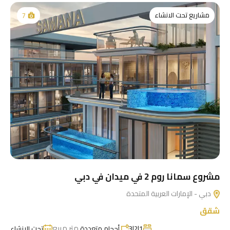
مشاريع تحت الانشاء
7
مشروع سمانا روم 2 في ميدان في دبي
دبي - الإمارات العربية المتحدة
شقق
متر مربع
1|2|3
أحجام متعددة
تحت الإنشاء