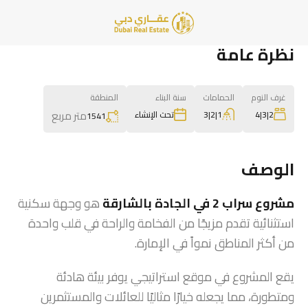
نظرة عامة
غرف النوم
الحمامات
سنة البناء
المنطقة
متر مربع
1|2|3
2|3|4
تحت الإنشاء
1541
الوصف
مشروع سراب 2 في الجادة بالشارقة
هو وجهة سكنية
استثنائية تقدم مزيجًا من الفخامة والراحة في قلب واحدة
من أكثر المناطق نمواً في الإمارة.
يقع المشروع في موقع استراتيجي يوفر بيئة هادئة
ومتطورة، مما يجعله خيارًا مثاليًا للعائلات والمستثمرين