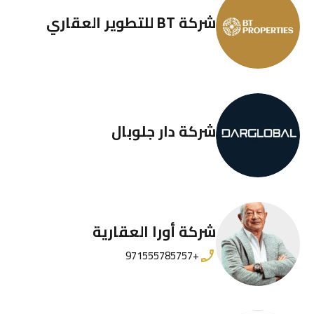
شركة BT للتطوير العقاري
شركة دار جلوبال
شركة أورا العقارية
+971555785757