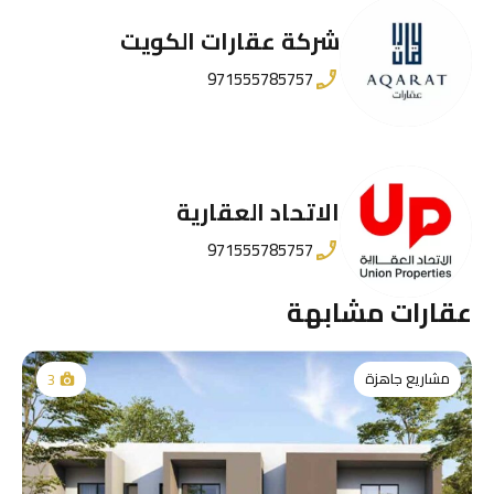
شركة عقارات الكويت
971555785757
الاتحاد العقارية
971555785757
عقارات مشابهة
مشاريع جاهزة
3