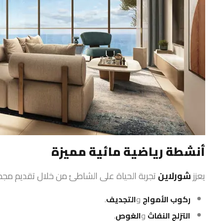
أنشطة رياضية مائية مميزة
يعزز
شورلاين
تجربة الحياة على الشاطئ من خلال تقديم مجمو
ركوب الأمواج
و
التجديف
.
التزلج النفاث
و
الغوص
.