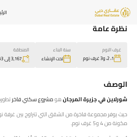
الرئ
نظرة عامة
غرف النوم
سنة البناء
المنطقة
1، 2، و3 غرف نوم
3,167 إلى 5,253 قدم مربع
تحت الإنشاء
الوصف
شورلاين في جزيرة المرجان
هو
مشروع سكني فاخر
تطوره 
حيث يوفر مجموعة فاخرة من الشقق التي تتراوح بين غرفة نو
مكونة من 4 و5 غرف نوم.