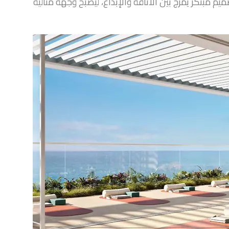
د على 16 طابقًا سكنيًا مع تصميم مبتكر يمزج بين الأناقة والإبداع، ليصبح وجهة مثالية