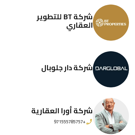
شركة BT للتطوير
العقاري
شركة دار جلوبال
شركة أورا العقارية
+971555785757