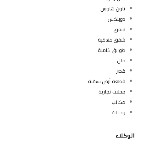
تاون هاوس
دوبلكس
شقق
شقق فندقية
طوابق كاملة
فلل
قصر
قطعة أرض سكنية
محلات تجارية
مكاتب
وحدات
الوكلاء