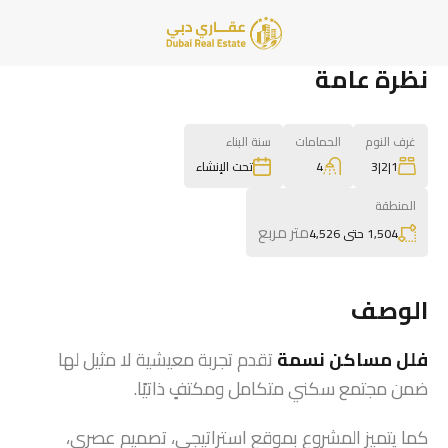
نظرة عامة
غرف النوم
الحمامات
سنة البناء
4
1|2|3
تحت الإنشاء
المنطقة
متر مربع
1,504 حتى 4,526
الوصف
فلل مساكن نسمة
تقدم تجربة معيشية لا مثيل لها
ضمن مجتمع سكني متكامل ومكتفٍ ذاتيًا.
كما يتميز المشروع بموقع استراتيجي، تصميم عصري،