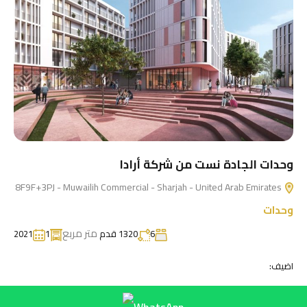
وحدات الجادة نست من شركة أرادا
8F9F+3PJ - Muwailih Commercial - Sharjah - United Arab Emirates
وحدات
متر مربع
6
1320 قدم
1
2021
اضيف: