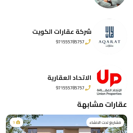
شركة عقارات الكويت
971555785757
الاتحاد العقارية
971555785757
عقارات مشابهة
مشاريع تحت الانشاء
9