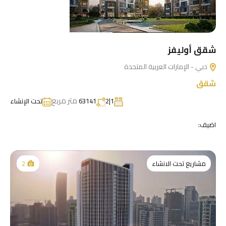
شقق أوليفز
دبي - الإمارات العربية المتحدة
شقق
متر مربع
1|2
63141
تحت الإنشاء
اضيف:
مشاريع تحت الانشاء
2