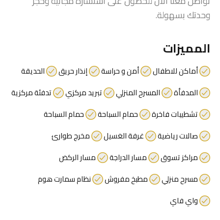
تواصل معنا الآن للحصول على استشارة مجانية وحجز
وحدتك بسهولة.
المميزات
أماكن للاطفال
أمن و حراسة
إنذار حريق
الحديقة
المدفأة
المسرح المنزلي
تبريد مركزي
تدفئة مركزية
تشطيبات فاخرة
حمام السباحة
حمام السباحة
صالات رياضية
غرفة الغسيل
مخرج طوارئ
مراكز تسوق
مسار الدراجة
مسار الركض
مسرح منزلي
مطبخ مفروش
نظام سمارت هوم
واي فاي