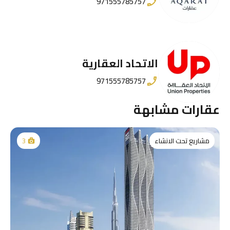
971555785757
الاتحاد العقارية
971555785757
عقارات مشابهة
مشاريع تحت الانشاء
3