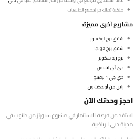
عائد استثماري مرتفع في واحدة من أكثر المناطق طلباً في
دبي
ملكية تملك حر لجميع الجنسيات
مشاريع أخرى مميزة:
شقق برج لوكسور
شقق برج فولجا
برج ريد سكوير
دي آي اف س
دي جي 1 ليفينج
راين من أوبجكت ون
احجز وحدتك الآن
استفد من فرصة الاستثمار في مشروع سبورتز من دانوب في
مدينة دبي الرياضية.