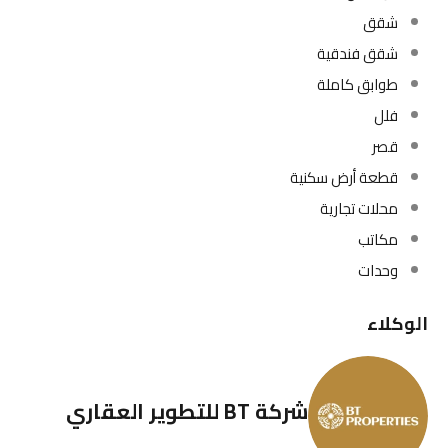
شقق
شقق فندقية
طوابق كاملة
فلل
قصر
قطعة أرض سكنية
محلات تجارية
مكاتب
وحدات
الوكلاء
شركة BT للتطوير العقاري