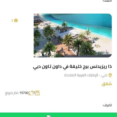
اضيف:
3
ذا ريزيدنس برج خليفة في داون تاون دبي
دبي - الإمارات العربية المتحدة
شقق
متر مربع
15700
7
اضيف: