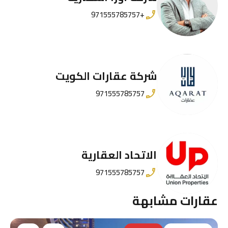
+971555785757
شركة عقارات الكويت
971555785757
الاتحاد العقارية
971555785757
عقارات مشابهة