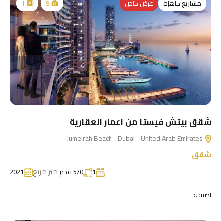
مشاريع جاهزة
عرض خاص
1
9
شقق بيتش فيستا من اعمار العقارية
Jumeirah Beach - Dubai - United Arab Emirates
شقق
متر مربع
1
670 قدم
2021
اضيف: