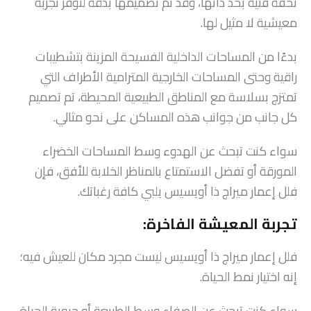
تحفة فنية بحد ذاتها، وقد تم تصميمها بدقة لتوفر تجربة
معيشية لا مثيل لها.
بدءًا من المساحات الداخلية الفسيحة المزينة بتشطيبات
راقية وحتى المساحات الخارجية المترامية الأطراف التي
تمتزج بسلاسة مع المناطق الطبيعية المحيطة، تم تصميم
كل جانب من جوانب هذه المساكن على نحو مثالي.
سواء كنت تبحث عن الهدوء وسط المساحات الخضراء
المورقة أو تفضل الاستمتاع بالمناظر الخلابة للأفق، فإن
فلل إعمار ميراج ذا أويسيس يلبي كافة رغباتك.
تجربة المعيشة الفاخرة:
فلل إعمار ميراج ذا أويسيس ليست مجرد مكان للعيش فيه؛
إنه اختيار نمط الحياة.
سواء كنت تبحث عن الصفاء وسط الطبيعة أو حيوية الحياة