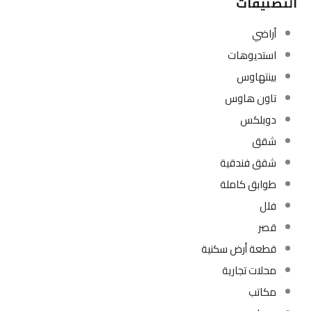
التصنيفات
أراضي
استديوهات
بينتهاوس
تاون هاوس
دوبلكس
شقق
شقق فندقية
طوابق كاملة
فلل
قصر
قطعة أرض سكنية
محلات تجارية
مكاتب