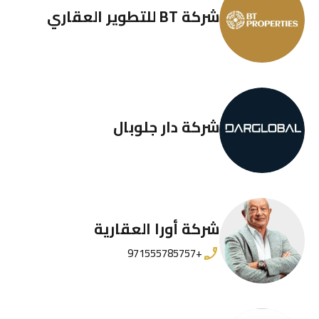
شركة BT للتطوير العقاري
شركة دار جلوبال
شركة أورا العقارية
+971555785757