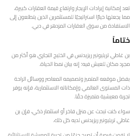
تعد إمكانية إيرادات الإيجار وارتفاع قيمة العقارات كبيرة،
مما يجعلها خيارًا استراتيجيًا للمستثمرين الذين يتطلعون إلى
الاستفادة من سوق العقارات المزدهر في دبي.
ختاماً
بن غاطي تريليونير ريزيدنس في الخليج التجاري هو أكثر من
مجرد مكان للعيش فيه؛ إنه بيان نمط الحياة.
بفضل موقعه المتميز وتصميمه المعاصر ووسائل الراحة
ذات المستوى العالمي وإمكاناته الاستثمارية، فإنه يوفر
تجربة معيشية متميزة حقًا.
سواء كنت تبحث عن منزل فاخر أو استثمار ذكي، فإن بن
غاطي تريليونير ريزيدنس لديه كل ذلك.
لا تفوت فرصة أن تصبح جزءًا من تجربة المعيشة الاستثنائية