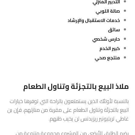
التدبير المنزلي
صالة اللوبي
خدمات الاستقبال والإرشاد
سائق
حارس شخصي
كبير الخدم
منتجع صحي
ملاذ البيع بالتجزئة وتناول الطعام
بالنسبة لأولئك الذين يستمتعون بالراحة التي توفرها خيارات
البيع بالتجزئة وتناول الطعام على مقربة من منازلهم، فإن بن
غاطي تريليونير ريزيدنس لن يخيب ظنهم.
يضم الطابق الأرضي من المشروع مجموعة متنوعة من