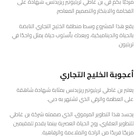
مرحبًا بكم في بن غاطي تريليونير ريزيدنس، شهادة على
الفخامة والابتكار والتصميم المعاصر.
يقع هذا المشروع وسط منطقة الخليج التجاري النابضة
بالحياة والديناميكية، ويعدك بأسلوب حياة يمثل واحدًا في
تريليون.
أعجوبة الخليج التجاري
يعتبر بن غاطي تريليونير ريزيدنس بمثابة شهادة شاهقة
على العظمة والرقي الذي تشتهر به دبي.
يجسد هذا التطوير المرموق، الذي صممته شركة بن غاطي
للتطوير العقاري، روح الحياة العصرية بينما يقدم للمقيمين
مزيجًا فريدًا من الراحة والملاءمة والرفاهية.