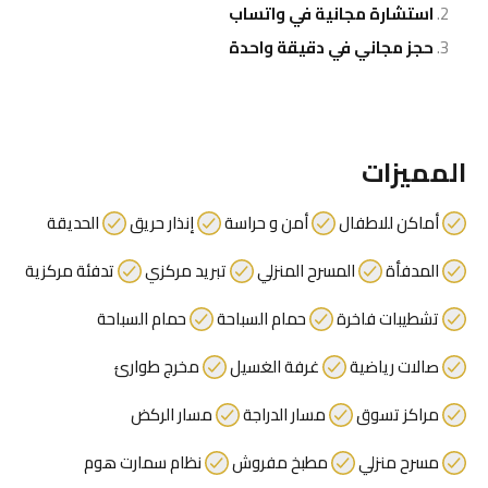
استشارة مجانية في واتساب
حجز مجاني في دقيقة واحدة
المميزات
أماكن للاطفال
أمن و حراسة
إنذار حريق
الحديقة
المدفأة
المسرح المنزلي
تبريد مركزي
تدفئة مركزية
تشطيبات فاخرة
حمام السباحة
حمام السباحة
صالات رياضية
غرفة الغسيل
مخرج طوارئ
مراكز تسوق
مسار الدراجة
مسار الركض
مسرح منزلي
مطبخ مفروش
نظام سمارت هوم