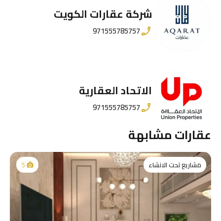
شركة عقارات الكويت
971555785757
الاتحاد العقارية
971555785757
عقارات مشابهة
مشاريع تحت الانشاء
5