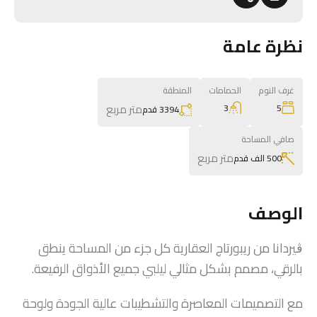
نظرة عامة
غرف النوم
الحمامات
المنطقة
متر مربع
3
5
3394 قدم
صافي المساحة
متر مربع
500 الف قدم
الوصف
ڨيردانا من ريبورتاج العقارية كل جزء من المساحة ينطق
بالرقي، مصمم بشكل مثالي ليلبي جميع الأذواق الرفيعة.
مع التصميمات المعاصرة والتشطيبات عالية الجودة ولوحة