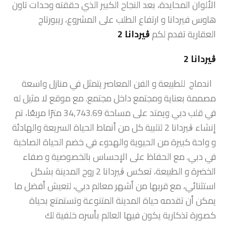
الألوان المحايدة، بعد النجاح الكبير الذي حققته وحدات تاون
هاوس فيردانا و ارتفاع الطلب على المشروع، ريبورتاج
العقارية تفدم لكم
ڨيردانا 2
ڨيردانا 2
اندماج للطبيعة و الفن المعاصر يتمثل في منازل واسعة
مصممة بعناية ومجتمع داخل مجتمع. مع موقع لا مثيل له
في قلب دبي ويمتد على مساحة 34,743.69 مترًا مربعًا، تم
إنشاء ڨيردانا 2 لتلبية كل من أنماط الحياة السريعة والهادئة
و واحة كبيرة من الحيوية والهدوء في خضم الحياة الصاخبة
في دبي. مع الحفاظ على الإحساس بالخصوصية و صفاء
الخضرة و الطبيعة، تعكس ڨيردانا 2 روح المدينة بشكل
استثنائي، مع قربها من أشهر معالم دبي، لتعيش أفضل ما
يمكن أن تقدمه حياة المدينة المتنوعة وتستمتع بحياة
كصورة تذكارية يكون فيها العالم بأسره خلفية لك