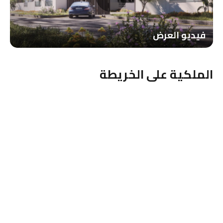
طوابق كاملة
فلل
قصر
قطعة أرض سكنية
محلات تجارية
مكاتب
وحدات
الوكلاء
شركة BT للتطوير العقاري