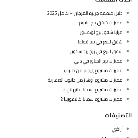
الاتحاد العقارية
971555785757
عقارات مشابهة
مشاريع تحت الانشاء
3