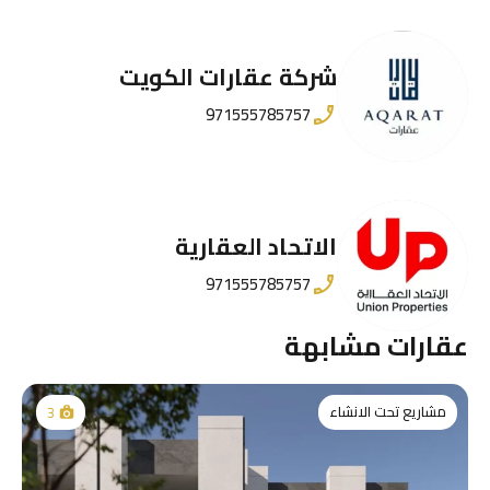
شقق بيرلا 3 في جزيرة ياس أبوظبي
أبوظبي - أبو ظبي - الإمارات العربية المتحدة
شقق
4
اضيف: