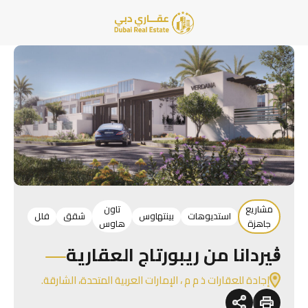
مشاريع
تاون
استديوهات
بينتهاوس
شقق
فلل
جاهزة
هاوس
ڨيردانا من ريبورتاج العقارية
إجادة للعقارات ذ م م ، الإمارات العربية المتحدة، الشارقة.