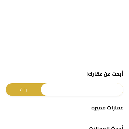
شركة دار جلوبال
شركة أورا العقارية
+971555785757
شركة عقارات الكويت
971555785757