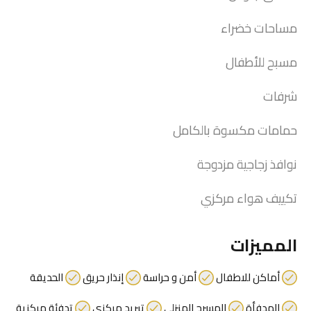
أبحث عن عقارك!
عقارات مميزة
أحدث المقالات
دليل منطقة جزيرة المرجان – كامل 2025
مميزات شقق برج ليليوم
مزايا شقق برج لوكسور
شقق للبيع في برج فولجا
شقق للبيع في برج ريد سكوير