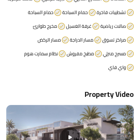
مميزات برج الحبتور في دبي
مميزات مشروع إليجانز من دانوب
مميزات مشروع أوشنز من دانوب العقارية
مميزات مشروع سمانا مانهاتن 2
مميزات مشروع سمانا كاليفورنيا 2
التصنيفات
أراضي
استديوهات
بينتهاوس
تاون هاوس
دوبلكس
شقق
شقق فندقية