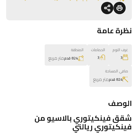
نظرة عامة
غرف النوم
الحمامات
المنطقة
متر مربع
3
3
824 قدم
صافي المساحة
متر مربع
824 قدم
الوصف
شقق فينكيتوري بالاسيو من
فينكيتوري ريالتي