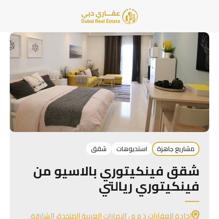
مشاريع جاهزة
استديوهات
شقق
شقق فينكيتوري بالاسيو من
فينكيتوري ريالتي
إجادة للعقارات ذ م م ، الإمارات العربية المتحدة، الشارقة.