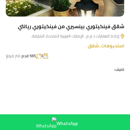
شقق فينكيتوري بينسيري من فينكيتوري ريالتي
إجادة للعقارات ذ م م ، الإمارات العربية المتحدة، الشارقة.
استديوهات
,
شقق
متر مربع
3
565 قدم
اضيف:
WhatsApp