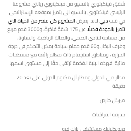
شقق فينكيتوري بالاسيو من فينكيتوري ريالتي مشروعنا
الرئيسي فينكيتوري بالاسيو الي يتميز بموقعه الإستراتيجي
في قلب
دبي
لاند. يعرض
المشروع كل عنصر من الحياة التي
تتميز بالجودة فضلًا
عن 175 شقةً فاخرةً، و3000 قدم مربع
من مساحة للنادي الصحي، والصالة الرياضية، والساونا،
وغرف البخار، و60 قدم حمام سباحة يمكن التحكم في درجة
الحرارة ، ومناطق استجمام ذات معالم رائعة مع مسطحات
مائية، فهذه البنية الفخمة ترتقي حقًا إلى مستوى اسمها
مطار دبي الدولي ومطار آل مكتوم الدولي على بعد 20
دقيقة
ميركل جاردن
حديقة الفراشات
ميديكلينيك مستشفى بارك فيو