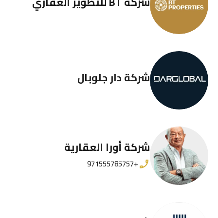
شركة BT للتطوير العقاري
شركة دار جلوبال
شركة أورا العقارية
+971555785757