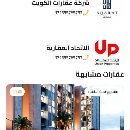
شركة عقارات الكويت
971555785757
الاتحاد العقارية
971555785757
عقارات مشابهة
مشاريع تحت الانشاء
18