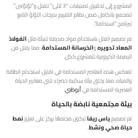
المشروع إلى تحقيق تصنيفات “3 لآلئ” للفلل و”لؤلؤتين”
للمجمع بالكامل ضمن نظام التقييم بدرجات اللؤلؤ التابع
لبرنامج “استدامة”.
تم تصميم الفلل باستخدام مواد صديقة للبيئة مثل
الفولاذ
المعاد تدويره
و
الخرسانة المستدامة
، مما يقلل من
البصمة الكربونية للمشروع ككل.
تنعكس هذه العناصر المستدامة في تقليل استخدام الطاقة
والمياه، مما يخلق بيئة سكنية خضراء تلبي معايير الحياة
العصرية المستدامة في
أبوظبي
.
بيئة مجتمعية نابضة بالحياة
تم تصميم
ياس ريفا
ليكون مجتمعًا يركز على تعزيز
نمط
حياة صحي ونشط
.