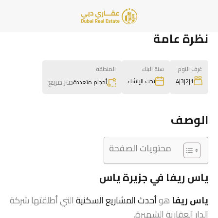
نظرة عامة
غرف النوم
سنة البناء
المنطقة
متر مربع
1|2|3|4
تحت الإنشاء
أحجام متعددة
الوصف
محتويات الصفحة
ياس ريفا في جزيرة ياس
ياس ريفا
هو
أحدث المشاريع السكنية
التي أطلقتها شركة
الدار العقارية الشهيرة.