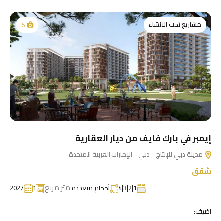
مشاريع تحت الانشاء
6
إيمبر في بارك فايف من ديار العقارية
مدينة دبي للإنتاج - دبي - الإمارات العربية المتحدة
شقق
متر مربع
1|2|3|4
أحجام متعددة
1
2027
اضيف: