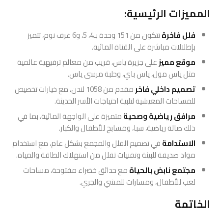
المميزات الرئيسية:
فلل فاخرة
تتكون من 151 وحدة بـ4، 5، و6 غرف نوم، تتميز
بإطلالات مباشرة على القناة المائية.
موقع مميز
على جزيرة ياس، قريب من معالم ترفيهية عالمية
مثل ياس مول، ياس باي، وحلبة مرسى ياس.
تصميم داخلي فاخر
مقدم من 1058 لندن، مع خيارات تخصيص
للمساحات المعيشية لتلبية احتياجات الأسر الحديثة.
مرافق رياضية وصحية
متميزة على الواجهة المائية، بما في
ذلك صالة رياضية، سبا، ومسابح للأطفال والكبار.
الاستدامة
في تصميم الفلل والمجمع بشكل عام، مع استخدام
مواد صديقة للبيئة وتقنيات تقلل من استهلاك الطاقة والمياه.
مجتمع نابض بالحياة
مع حدائق خضراء مفتوحة، مساحات
لعب للأطفال، ومسارات للمشي والجري.
الخاتمة