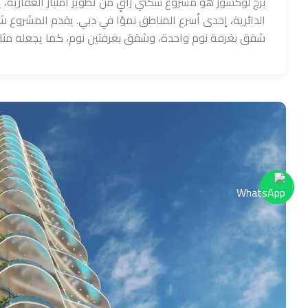
برج لوكسور هو مشروع سكني راقٍ من تطوير امتياز العقارية،
الدائرية، إحدى أسرع المناطق نموًا في دبي. يقدم المشرو
شقق بغرفة نوم واحدة، وشقق بغرفتين نوم، كما يجعله مثالي