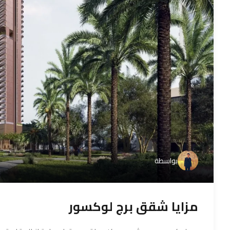
بواسطة
مزايا شقق برج لوكسور