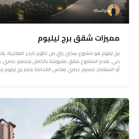
بواسطة
مميزات شقق برج ليليوم
برج ليليوم هو مشروع سكني راقٍ من تطوير تايجر العقارية، يق
دبي. يقدم المشروع شقق مفروشة بالكامل بتصميم عصري، وخدما
أو الاستثمار. تصميم عصري يعكس الفخامة يتميز برج ليليوم بت