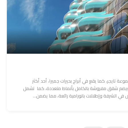
عة تايجر، كما يقع في أبراج بحيرات جميرا، أحد أكثر
سكنية رواجًا في دبي. يتألف البرج من 40 طابق ويضم شقق مفروشة بالكامل بأنماط متعددة، كما تشمل
 في الشرفة وإطلالات بانورامية رائعة، مما يضمن…