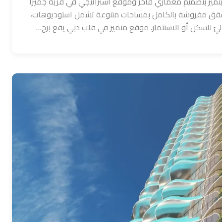
 يتميز بتصميم معماري فاخر وموقع استراتيجي في قرية جميرا
ع شقق مفروشة بالكامل بمساحات متنوعة تشمل استوديوهات،
ً للسكن أو الاستثمار. موقع متميز في قلب دبي يقع برج…