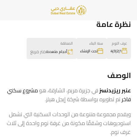
نظرة عامة
غرف النوم
سنة البناء
المنطقة
متر مربع
1|2|3|4
تحت الإنشاء
أحجام متعددة
الوصف
عنبر ريزيدنسز
في جزيرة مريم، الشارقة، هو
مشروع سكني
فاخر
تم تطويره بواسطة شركة إيجل هيلز.
ويقدم مجموعة متنوعة من الوحدات السكنية التي تشمل
استوديوهات وشققًا مكونة من غرفة نوم واحدة إلى ثلاث
غرف نوم.