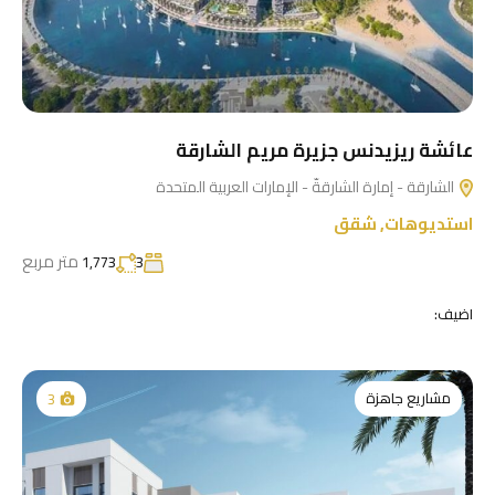
عائشة ريزيدنس جزيرة مريم الشارقة
الشارقة - إمارة الشارقةّ - الإمارات العربية المتحدة
استديوهات
,
شقق
متر مربع
1,773
3
اضيف:
مشاريع جاهزة
3