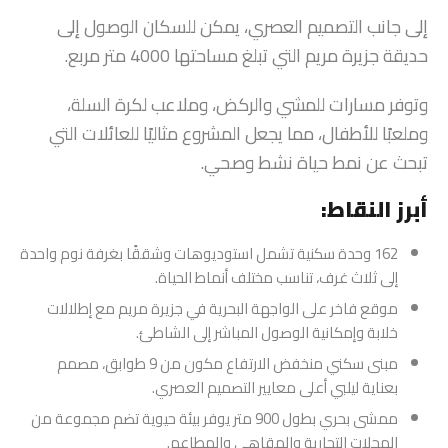
إلى جانب التصميم العصري، يمكن للسكان الوصول إلى
حديقة جزيرة مريم التي تبلغ مساحتها 4000 متر مربع.
وتوفر مسارات للمشي والركض، وملاعب لكرة السلة،
وملعبًا للأطفال، مما يجعل المشروع مثاليًا للعائلات التي
تبحث عن نمط حياة نشط وصحي.
أبرز النقاط:
162 وحدة سكنية تشمل استوديوهات وشققًا بغرفة نوم واحدة
إلى ثلاث غرف، تناسب مختلف أنماط الحياة.
موقع فاخر على الواجهة البحرية في جزيرة مريم مع إطلالات
خلابة وإمكانية الوصول المباشر إلى الشاطئ.
مبنى سكني منخفض الارتفاع مكون من 9 طوابق، مصمم
بعناية ليلبي أعلى معايير التصميم العصري.
ممشى بحري بطول 900 متر يوفر بيئة حيوية تضم مجموعة من
المحلات التجارية والمقاهي والمطاعم.