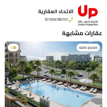
الاتحاد العقارية
971555785757
عقارات مشابهة
مشاريع جاهزة
9