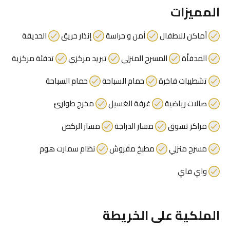
المميزات
أماكن للاطفال
أمن و حراسة
إنذار حريق
الحديقة
المدفأة
المسرح المنزلي
تبريد مركزي
تدفئة مركزية
تشطيبات فاخرة
حمام السباحة
حمام السباحة
صالات رياضية
غرفة الغسيل
مخرج طوارئ
مراكز تسوق
مسار الدراجة
مسار الركض
مسرح منزلي
مطبخ مفروش
نظام سمارت هوم
واي فاي
الملكية على الخريطة