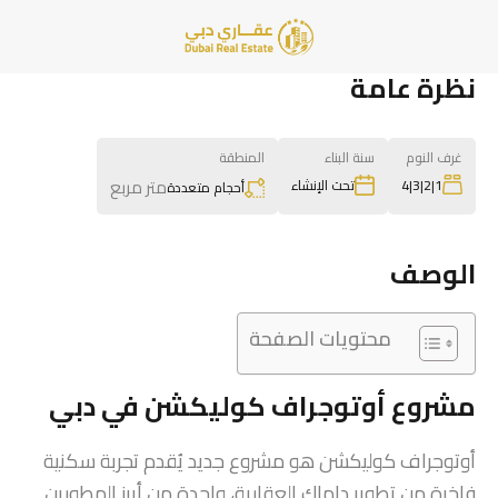
نظرة عامة
غرف النوم
سنة البناء
المنطقة
متر مربع
1|2|3|4
تحت الإنشاء
أحجام متعددة
الوصف
محتويات الصفحة
مشروع أوتوجراف كوليكشن في دبي
أوتوجراف كوليكشن هو مشروع جديد يُقدم تجربة سكنية
فاخرة من تطوير داماك العقارية، واحدة من أبرز المطورين