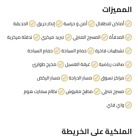
المميزات
أماكن للاطفال
أمن و حراسة
إنذار حريق
الحديقة
المدفأة
المسرح المنزلي
تبريد مركزي
تدفئة مركزية
تشطيبات فاخرة
حمام السباحة
حمام السباحة
صالات رياضية
غرفة الغسيل
مخرج طوارئ
مراكز تسوق
مسار الدراجة
مسار الركض
مسرح منزلي
مطبخ مفروش
نظام سمارت هوم
واي فاي
الملكية على الخريطة