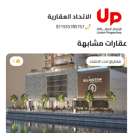
الاتحاد العقارية
971555785757
عقارات مشابهة
مشاريع تحت الانشاء
9