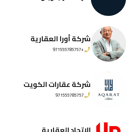
شركة أورا العقارية
+971555785757
شركة عقارات الكويت
971555785757
الاتحاد العقارية