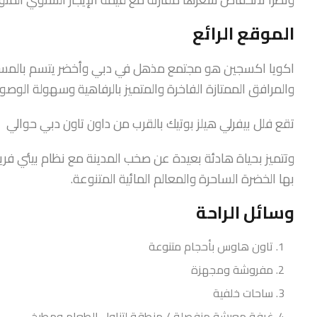
الموقع الرائع
اكويا اكسجين هو مجتمع مذهل في دبي وأخضر يتسم بالمساح
والمرافق الممتازة الفاخرة والمتميز بالرفاهية وسهولة الوص
تقع فلل بيفرلي هيلز بوتيك بالقرب من داون تاون دبي حوالي 25 دقيقة بالسيارة،كما أنها تتواجد في قلب الطبيعة.
وتتميز بحياة هادئة بعيدة عن صخب المدينة مع نظام بيئي فر
بها الخضرة الساحرة والمعالم المائية المتنوعة.
وسائل الراحة
تاون هاوس بأحجام متنوعة
مفروشة ومجهزة
ساحات خلفية
غرفة معيشة منفصلة / منطقة لتناول الطعام ومطبخ