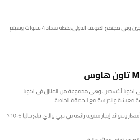
تاون هاوس (MOD) من داماك العقارية تقع في أكويا الأكسجين وفي مجتمع الغولف الدولي،بخطة سداد 4 سنوات وسيتم
عقارية تاون هاوس MOD في افنسيا في اكويا أكسجين، وهي مجموعة من المنازل في اكويا
 معيشة والدراسة مع الحديقة الخاصة.
وتمثل فرصة نادرة لامتلاك منزل في مجمع الجولف الدولي وبأسعار وعوائد إيجار سنوية رائعة في دبي والتي تبلغ حاليا 6-10٪
قع وستجني عوائد عالية.