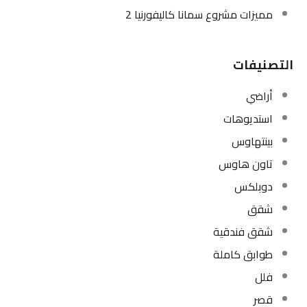
مميزات مشروع سمانا كاليفورنيا 2
التصنيفات
أراضي
استديوهات
بينتهاوس
تاون هاوس
دوبلكس
شقق
شقق فندقية
طوابق كاملة
فلل
قصر